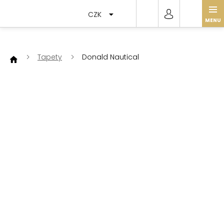
Přejít
na
CZK
obsah
Tapety
Donald Nautical