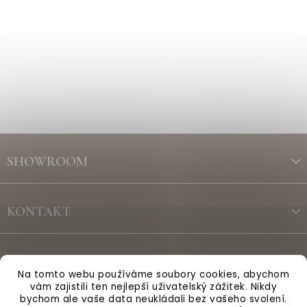
Z
á
SHOWROOM
p
a
t
KONTAKT
í
ODBĚR NEWSLETTERU
Na tomto webu používáme soubory cookies, abychom
vám zajistili ten nejlepší uživatelský zážitek. Nikdy
bychom ale vaše data neukládali bez vašeho svolení.