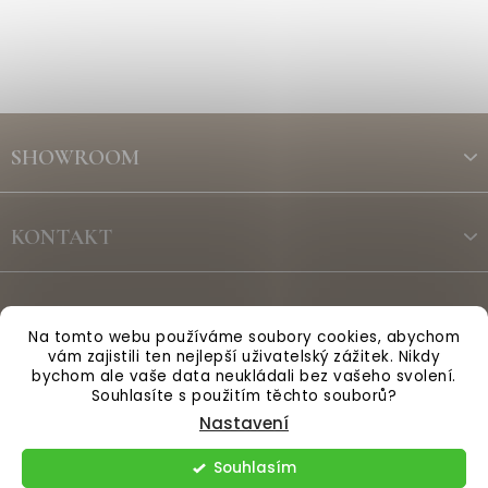
Z
á
SHOWROOM
p
a
t
KONTAKT
í
ODBĚR NEWSLETTERU
Na tomto webu používáme soubory cookies, abychom
vám zajistili ten nejlepší uživatelský zážitek. Nikdy
bychom ale vaše data neukládali bez vašeho svolení.
Vytvořil Shoptet
Souhlasíte s použitím těchto souborů?
Nastavení
Copyright 2026
Anglická sezóna
. Všechna práva vyhrazena.
Souhlasím
Upravit nastavení cookies