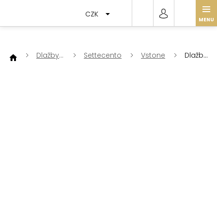
Přejít
na
CZK
obsah
Dlažby
Settecento
Vstone
Dlažba
a
Vstone
obklady
pulpis
23,7x97