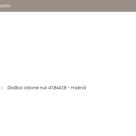
seller
Dlažba Vstone nut 47,8x47,8 - matná