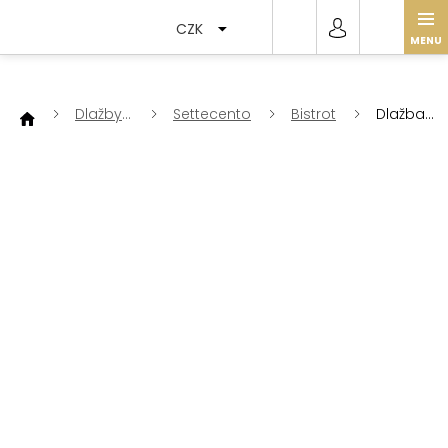
Přejít
na
CZK
obsah
Dlažby
Settecento
Bistrot
Dlažba
a
Bistrot Be
obklady
obdélník