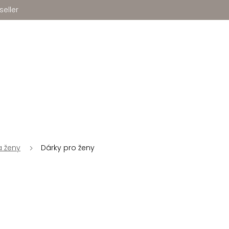
seller
a ženy
Dárky pro ženy