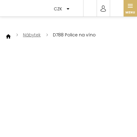
Přejít
na
CZK
obsah
Nábytek
D788 Police na víno