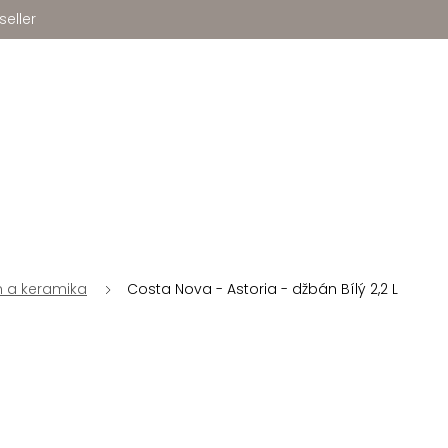
seller
n a keramika
Costa Nova - Astoria - džbán Bílý 2,2 L