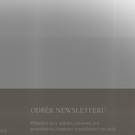
ODBĚR NEWSLETTERU
Přihlašte se k odběru novinek pro
pravidelnou inspiraci a pohlazení na duši.
.cz