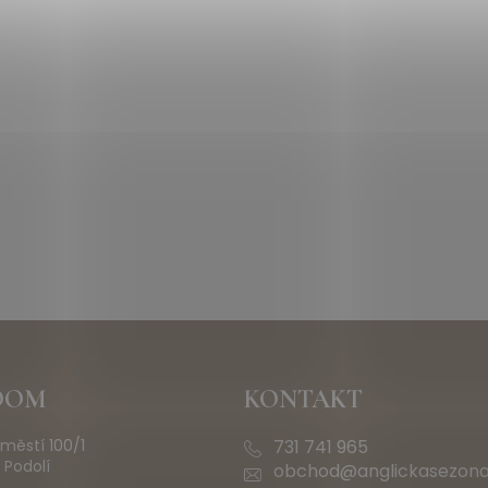
OOM
KONTAKT
městí 100/1
731 741 965
 Podolí
obchod@anglickasezona