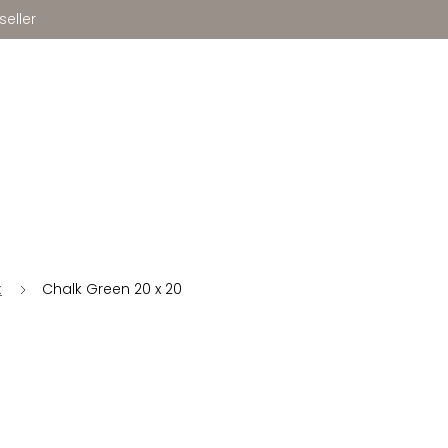
seller
k
Chalk Green 20 x 20