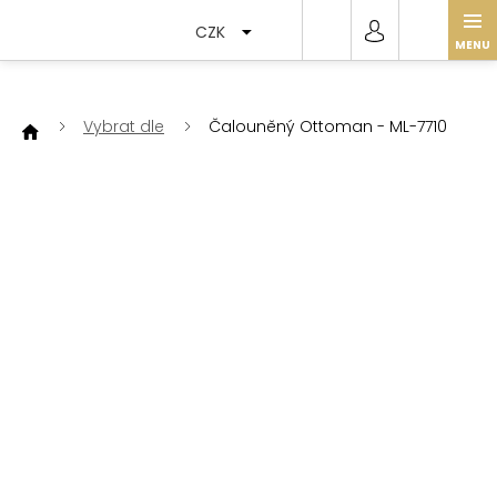
Přejít
na
CZK
obsah
Vybrat dle
Čalouněný Ottoman - ML-7710