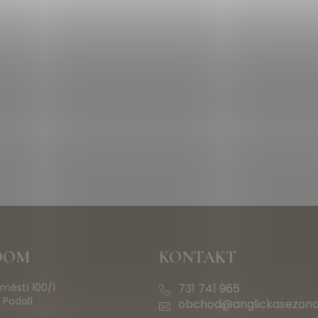
OOM
KONTAKT
městí 100/1
731 741 965
 Podolí
obchod@anglickasezona