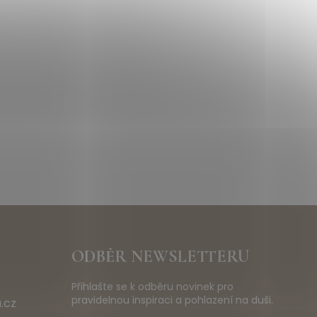
ODBĚR NEWSLETTERU
Přihlašte se k odběru novinek pro
pravidelnou inspiraci a pohlazení na duši.
.cz