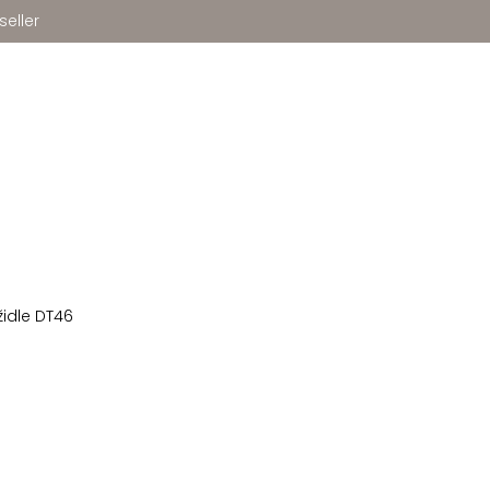
seller
idle DT46