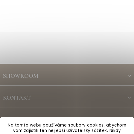
Z
á
SHOWROOM
p
a
t
KONTAKT
í
ODBĚR NEWSLETTERU
Na tomto webu používáme soubory cookies, abychom
vám zajistili ten nejlepší uživatelský zážitek. Nikdy