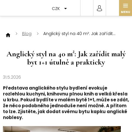
Přejít
na
CZK
obsah
Blog
Anglický styl na 40 m²: Jak zařídit
malý byt 1+1 útulně a prakticky
Anglický styl na 40 m²: Jak zařídit malý
byt 1+1 útulně a prakticky
31.5.2026
Představa anglického stylu bydlení evokuje
rozlehlou kuchyni, knihovnu plnou knih a velká křesla
u krbu. Pokud bydlíte v malém bytě 1+1, může se zdát,
že něco podobného jednoduše není možné. A přitom
to lze. Zjistěte, jak dodat svému bytu kapku anglické
noblesy.