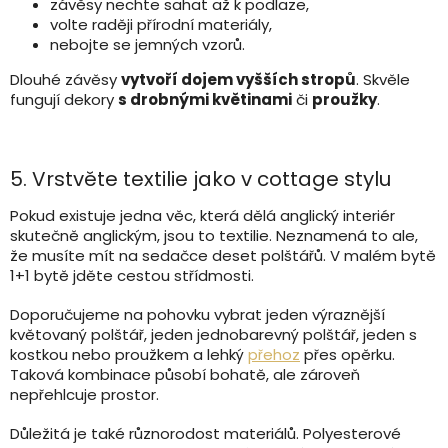
závěsy nechte sahat až k podlaze,
volte raději přírodní materiály,
nebojte se jemných vzorů.
Dlouhé závěsy
vytvoří dojem vyšších stropů
. Skvěle
fungují dekory
s drobnými květinami
či
proužky
.
5. Vrstvěte textilie jako v cottage stylu
Pokud existuje jedna věc, která dělá anglický interiér
skutečně anglickým, jsou to textilie. Neznamená to ale,
že musíte mít na sedačce deset polštářů. V malém bytě
1+1 bytě jděte cestou střídmosti.
Doporučujeme na pohovku vybrat jeden výraznější
květovaný polštář, jeden jednobarevný polštář, jeden s
kostkou nebo proužkem a lehký
přehoz
přes opěrku.
Taková kombinace působí bohatě, ale zároveň
nepřehlcuje prostor.
Důležitá je také různorodost materiálů. Polyesterové