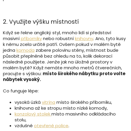
2. Využijte výšku místností
Když se řekne anglický styl, mnoho lidí si představí
masivní
příborníky
nebo robustní
knihovny
. Ano, tyto kusy
k němu zcela určitě patří. Ovšem pokud v malém bytě
jedna
komoda
zabere polovinu stěny, místnost bude
působit přeplněně bez ohledu na to, kolik dekorací
následně použijete. Jenže jak na úložné prostory v
malém bytě? Když nemáte mnoho metrů čtverečních,
pracujte s výškou:
místo širokého nábytku proto volte
nábytek vysoký.
Co funguje lépe:
vysoká úzká
vitrína
místo širokého příborníku,
knihovna až ke stropu místo nízké komody,
konzolový stolek
místo masivního odkládacího
stolu,
vzdušné
otevřené police
.