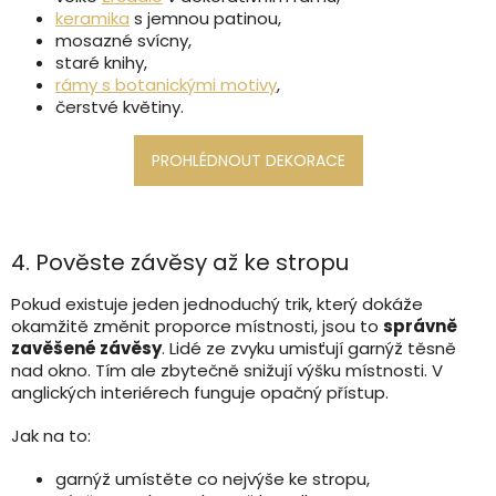
keramika
s jemnou patinou,
mosazné svícny,
staré knihy,
rámy s botanickými motivy
,
čerstvé květiny.
4. Pověste závěsy až ke stropu
Pokud existuje jeden jednoduchý trik, který dokáže
okamžitě změnit proporce místnosti, jsou to
správně
zavěšené závěsy
. Lidé ze zvyku umisťují garnýž těsně
nad okno. Tím ale zbytečně snižují výšku místnosti. V
anglických interiérech funguje opačný přístup.
Jak na to:
garnýž umístěte co nejvýše ke stropu,