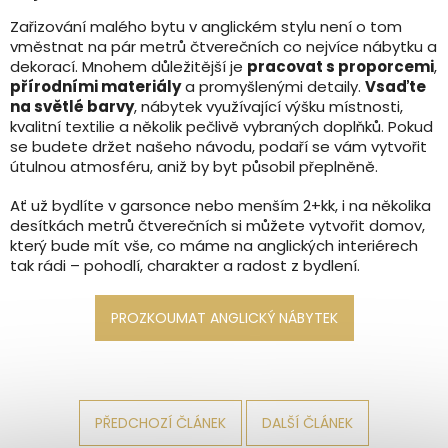
Zařizování malého bytu v anglickém stylu není o tom
vměstnat na pár metrů čtverečních co nejvíce nábytku a
dekorací. Mnohem důležitější je
pracovat s proporcemi
,
přírodními materiály
a promyšlenými detaily.
Vsaďte
na světlé barvy
, nábytek využívající výšku místnosti,
kvalitní textilie a několik pečlivě vybraných doplňků. Pokud
se budete držet našeho návodu, podaří se vám vytvořit
útulnou atmosféru, aniž by byt působil přeplněně.
Ať už bydlíte v garsonce nebo menším 2+kk, i na několika
desítkách metrů čtverečních si můžete vytvořit domov,
který bude mít vše, co máme na anglických interiérech
tak rádi – pohodlí, charakter a radost z bydlení.
PŘEDCHOZÍ ČLÁNEK
DALŠÍ ČLÁNEK