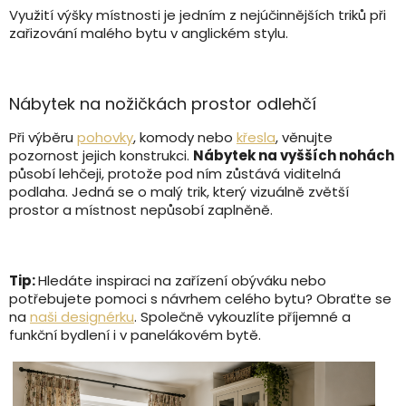
Využití výšky místnosti je jedním z nejúčinnějších triků při
zařizování malého bytu v anglickém stylu.
Nábytek na nožičkách prostor odlehčí
Při výběru
pohovky
, komody nebo
křesla
, věnujte
pozornost jejich konstrukci.
Nábytek na vyšších nohách
působí lehčeji, protože pod ním zůstává viditelná
podlaha. Jedná se o malý trik, který vizuálně zvětší
prostor a místnost nepůsobí zaplněně.
Tip:
Hledáte inspiraci na zařízení obýváku nebo
p
otřebujete pomoci s návrhem celého bytu? Obraťte se
na
naši designérku
. Společně vykouzlíte příjemné a
funkční bydlení i v panelákovém bytě.