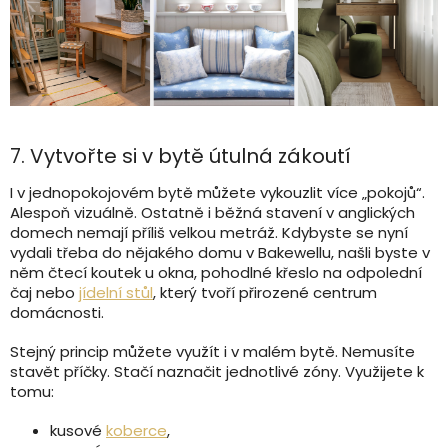
7. Vytvořte si v bytě útulná zákoutí
I v jednopokojovém bytě můžete vykouzlit více „pokojů“.
Alespoň vizuálně. Ostatně i běžná stavení v anglických
domech nemají příliš velkou metráž. Kdybyste se nyní
vydali třeba do nějakého domu v Bakewellu, našli byste v
něm čtecí koutek u okna, pohodlné křeslo na odpolední
čaj nebo
jídelní stůl
, který tvoří přirozené centrum
domácnosti.
Stejný princip můžete využít i v malém bytě. Nemusíte
stavět příčky. Stačí naznačit jednotlivé zóny. Využijete k
tomu:
kusové
koberce
,