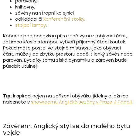
paravány,
knihovny,
závěsy na stropní kolejnici,
odkládací či
konferenční stolky
,
stojací lampy
.
Koberec pod pohovkou přirozeně vymezí obývací část,
zatímco křeslo s lampou vytvoří příjemný čtecí koutek.
Pokud máte postel ve stejné místnosti jako obývací
část, může ji od zbytku prostoru oddělit lehký závěs nebo
paraván. Byt díky tomu získá dynamiku a zároveň bude
působit útulněji.
Tip:
Inspiraci nejen na zařízení obýváku, jídelny a ložnice
naleznete v
showroomu Anglické sezóny v Praze 4 Podolí
.
Závěrem: Anglický styl se do malého bytu
vejde