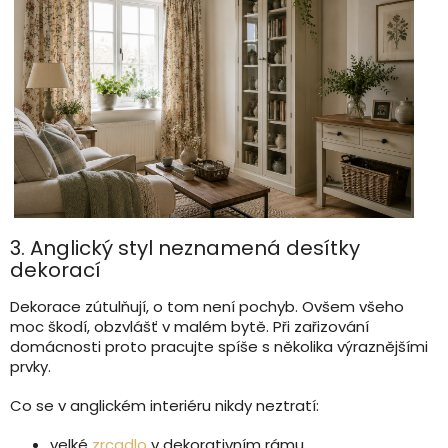
3. Anglický styl neznamená desítky
dekorací
Dekorace zútulňují, o tom není pochyb. Ovšem všeho
moc škodí, obzvlášť v malém bytě. Při zařizování
domácnosti proto pracujte spíše s několika výraznějšími
prvky.
Co se v anglickém interiéru nikdy neztratí:
velké
zrcadlo
v dekorativním rámu,