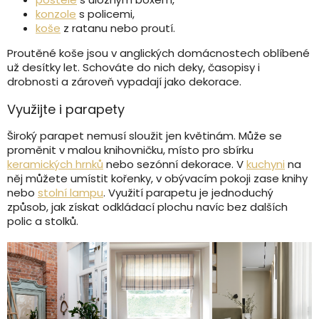
konzole
s policemi,
koše
z ratanu nebo proutí.
Proutěné koše jsou v anglických domácnostech oblíbené
už desítky let. Schováte do nich deky, časopisy i
drobnosti a zároveň vypadají jako dekorace.
Využijte i parapety
Široký parapet nemusí sloužit jen květinám. Může se
proměnit v malou knihovničku, místo pro sbírku
keramických hrnků
nebo sezónní dekorace. V
kuchyni
na
něj můžete umístit kořenky, v obývacím pokoji zase knihy
nebo
stolní lampu
. Využití parapetu je jednoduchý
způsob, jak získat odkládací plochu navíc bez dalších
polic a stolků.