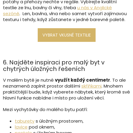
potahy a přehozy nechte v regále. Vybírejte kvalitní
textlie ze lnu, bavlny či vlny, třeba
u nás v Anglické
sezóně
. Len, bavlna, vlna nebo samet vytvoří zajímavou
texturu i tehdy, když zůstanete v jedné barevné paletě.
6. Najděte inspiraci pro malý byt v
chytrých úložných řešeních
V malém bytě je nutné
využít každý centimetr
. To ale
neznamená zaplnit prostor dalšími
skříňkami
. Mnohem
praktičtější bude, když vyberete nábytek, který kromě své
hlavní funkce nabídne i místo pro uložení věcí.
Mezi vychytávky do malého bytu patří:
taburety
s úložným prostorem,
lavice
pod oknem,
postele
s úložným boxem,