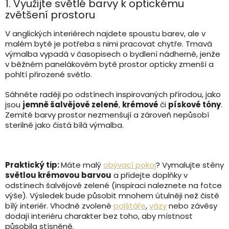
1. Využijte světlé barvy k optickému
zvětšení prostoru
V anglických interiérech najdete spoustu barev, ale v
malém bytě je potřeba s nimi pracovat chytře. Tmavá
výmalba vypadá v časopisech o bydlení nádherně, jenže
v běžném panelákovém bytě prostor opticky zmenší a
pohltí přirozené světlo.
Sáhněte raději po odstínech inspirovaných přírodou, jako
jsou
jemně šalvějové zelené
,
krémové
či
pískové
tóny
.
Zemité barvy prostor nezmenšují a zároveň nepůsobí
sterilně jako čistá bílá výmalba.
Praktický tip:
Máte malý
obývací pokoj
? Vymalujte stěny
světlou krémovou barvou
a přidejte doplňky v
odstínech šalvějové zelené (inspiraci naleznete na fotce
výše). Výsledek bude působit mnohem útulněji než čistě
bílý interiér.
Vhodně zvolené
polštáře
,
vázy
nebo závěsy
dodají interiéru charakter bez toho, aby místnost
působila stísněně.