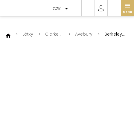
Přejít
na
CZK
obsah
Látky
Clarke &
Avebury
Berkeley
Clarke
- Denim