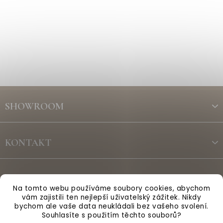
Z
á
SHOWROOM
p
a
t
KONTAKT
í
ODBĚR NEWSLETTERU
Na tomto webu používáme soubory cookies, abychom
vám zajistili ten nejlepší uživatelský zážitek. Nikdy
bychom ale vaše data neukládali bez vašeho svolení.
Vytvořil Shoptet
Souhlasíte s použitím těchto souborů?