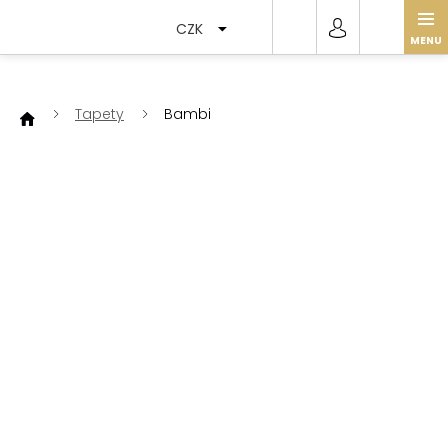
Přejít
na
CZK
obsah
Tapety
Bambi