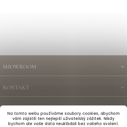
Z
á
SHOWROOM
p
a
t
KONTAKT
í
ODBĚR NEWSLETTERU
Na tomto webu používáme soubory cookies, abychom
vám zajistili ten nejlepší uživatelský zážitek. Nikdy
bychom ale vaše data neukládali bez vašeho svolení.