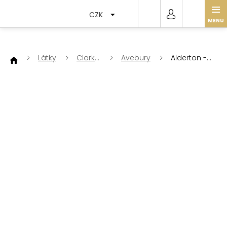
Přejít
na
CZK
obsah
Látky
Clarke
Avebury
Alderton -
&
Spice/Linen
Clarke