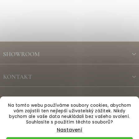
Z
á
SHOWROOM
p
a
t
KONTAKT
í
ODBĚR NEWSLETTERU
Na tomto webu používáme soubory cookies, abychom
vám zajistili ten nejlepší uživatelský zážitek. Nikdy
bychom ale vaše data neukládali bez vašeho svolení.
Vytvořil Shoptet
Souhlasíte s použitím těchto souborů?
Nastavení